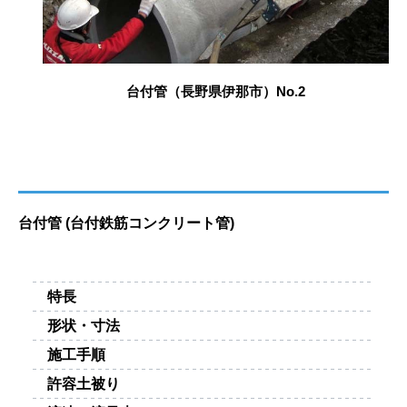
台付管（長野県伊那市）No.2
台付管 (台付鉄筋コンクリート管)
特長
形状・寸法
施工手順
許容土被り