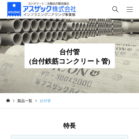
台付管
(台付鉄筋コンクリート管)
製品一覧
台付管
特長