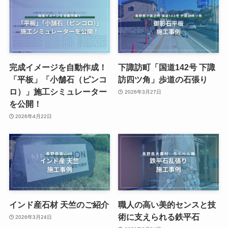
完成イメージを自動作成！
下諏訪町「国道142号 下諏
「平板」「小舗石（ピンコ
訪四ツ角」歩道の石張り
ロ）」施工シミュレーター
2026年3月27日
を公開！
2026年4月22日
インド産石材 天竺のご紹介
職人の高い美的センスと技
術に支えられる鉄平石
2026年3月24日