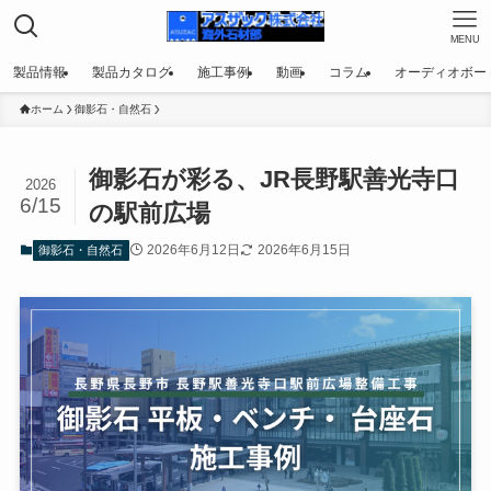
MENU
製品情報
製品カタログ​
施工事例
動画
コラム
オーディオボー
ホーム
御影石・自然石
御影石が彩る、JR長野駅善光寺口
2026
6/15
の駅前広場
2026年6月12日
2026年6月15日
御影石・自然石