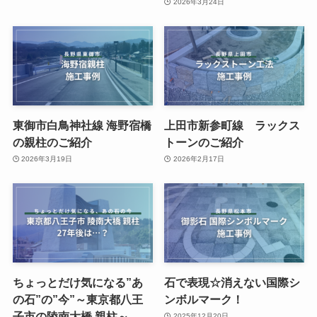
2026年3月24日
東御市白鳥神社線 海野宿橋
上田市新参町線 ラックス
の親柱のご紹介
トーンのご紹介
2026年3月19日
2026年2月17日
ちょっとだけ気になる”あ
石で表現☆消えない国際シ
の石”の”今”～東京都八王
ンボルマーク！
子市の陵南大橋 親柱～
2025年12月20日