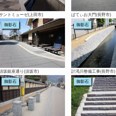
サントミューゼ(上田市)
ぱてぃお大門(長野市)
御影石
御影石
須坂銀座通り(須坂市)
計渇川整備工事(長野市)
御影石
御影石