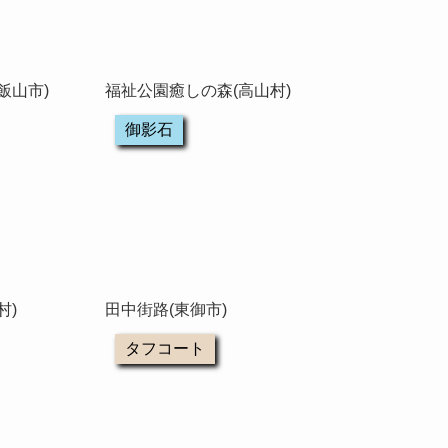
飯山市)
福祉公園癒しの森(高山村)
御影石
村)
田中街路(東御市)
タフコート