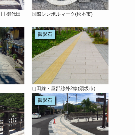
国際シンボルマーク(松本市)
湯川 御代田
御影石
山田線・屋部線外2線(須坂市)
御影石