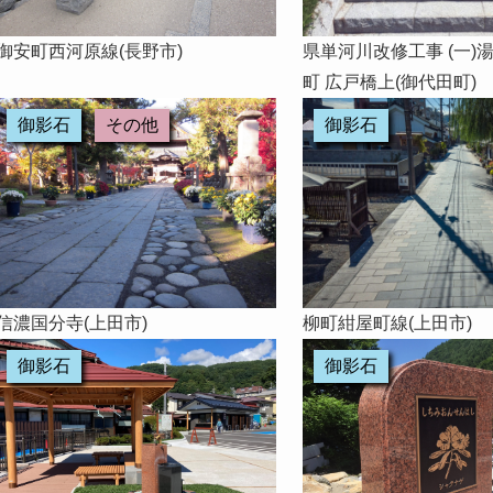
御安町西河原線(長野市)
県単河川改修工事 (一)
町 広戸橋上(御代田町)
御影石
その他
御影石
信濃国分寺(上田市)
柳町紺屋町線(上田市)
御影石
御影石