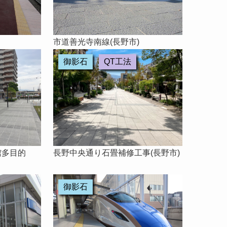
市道善光寺南線(長野市)
御影石
QT工法
館多目的
長野中央通り石畳補修工事(長野市)
御影石