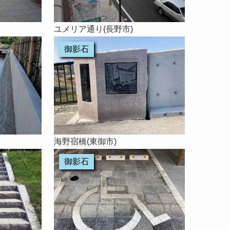
ユメリア通り(長野市)
御影石
海野宿橋(東御市)
御影石