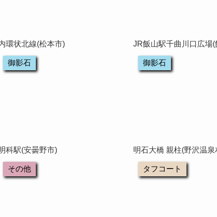
内環状北線(松本市)
JR飯山駅千曲川口広場(
御影石
御影石
明科駅(安曇野市)
明石大橋 親柱(野沢温泉
その他
タフコート