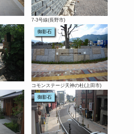
7-3号線(長野市)
御影石
コモンステージ天神の杜(上田市)
御影石