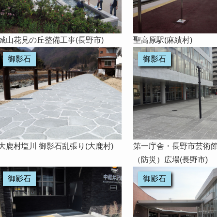
城山花見の丘整備工事(長野市)
聖高原駅(麻績村)
御影石
御影石
第一庁舎・長野市芸術
大鹿村塩川 御影石乱張り(大鹿村)
（防災）広場(長野市)
御影石
御影石