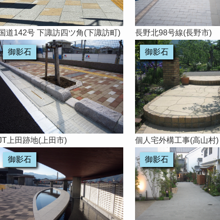
国道142号 下諏訪四ツ角(下諏訪町)
長野北98号線(長野市)
御影石
御影石
JT上田跡地(上田市)
個人宅外構工事(高山村)
御影石
御影石