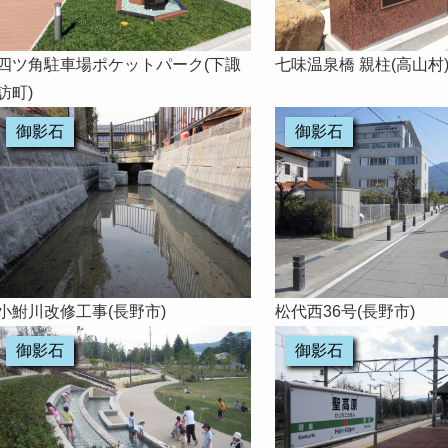
四ツ角駐車場ポケットパーク(下諏
七味温泉橋 親柱(高山村
訪町)
御影石
御影石
小鮒川改修工事(長野市)
松代西36号(長野市)
御影石
御影石