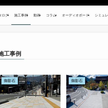
ログ​
施工事例
動画
コラム
オーディオボード
シミュ
施工事例
御影石
御影石