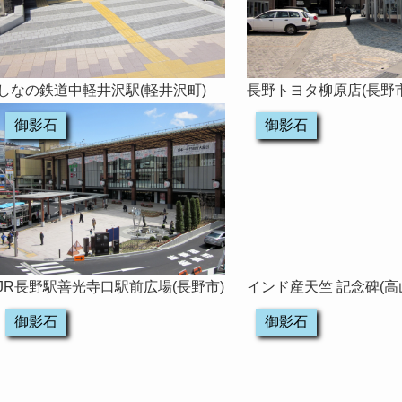
しなの鉄道中軽井沢駅(軽井沢町)
長野トヨタ柳原店(長野市
御影石
御影石
JR長野駅善光寺口駅前広場(長野市)
インド産天竺 記念碑(高
御影石
御影石