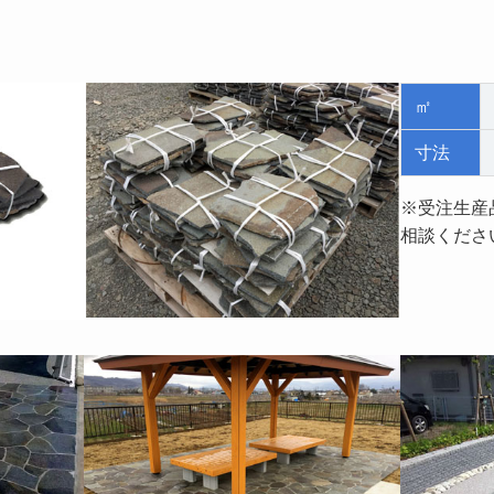
㎡
寸法
※受注生産
相談くださ