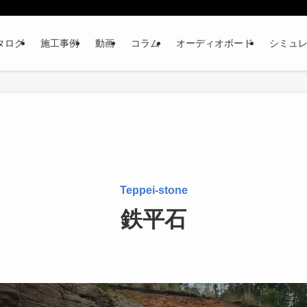
ログ​
施工事例
動画
コラム
オーディオボード
シミュ
Teppei-stone
鉄平石​