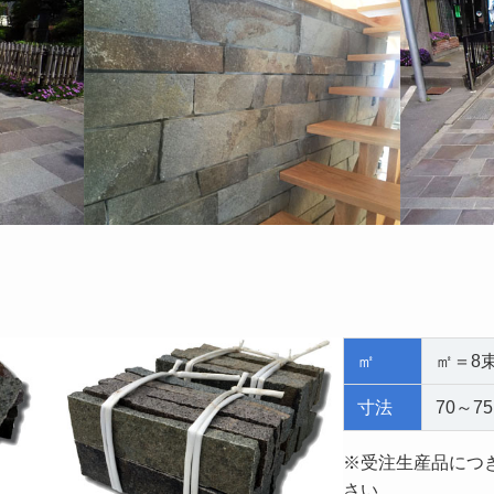
㎡
​㎡＝8
寸法
70～7
※受注生産品につ
さい。