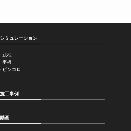
シミュレーション
・
親柱
・
平板
・
ピンコロ
施工事例
動画