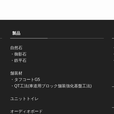
製品
自然石
・
御影石
・
鉄平石
舗装材
・
タフコートG5
・
QT工法(車道用ブロック舗装強化基盤工法)
ユニットトイレ
オーディオボード