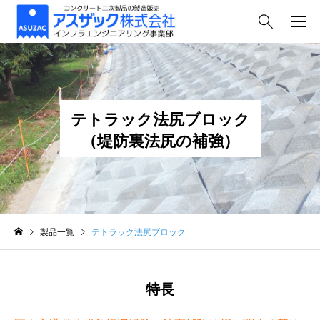
テトラック法尻ブロック
（堤防裏法尻の補強）
製品一覧
テトラック法尻ブロック
特長