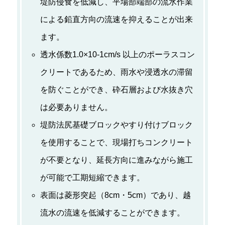
堤防侵食を低減し、平場部端部の流水作業
による鉛直方向の流速を抑えることが出来
ます。
透水係数1.0×10-1cm/s 以上のポーラスコン
クリートであるため、雨水や浸透水の滞留
を防ぐことができ、砕石層および水抜き穴
は必要ありません。
堤防法尻基礎ブロックやすり付けブロック
を使用することで、現場打ちコンクリート
が不要となり、延長方向に進みながら施工
が可能で工期短縮できます。
表面は菱形突起（8cm・5cm）であり、越
流水の流速を低減することができます。