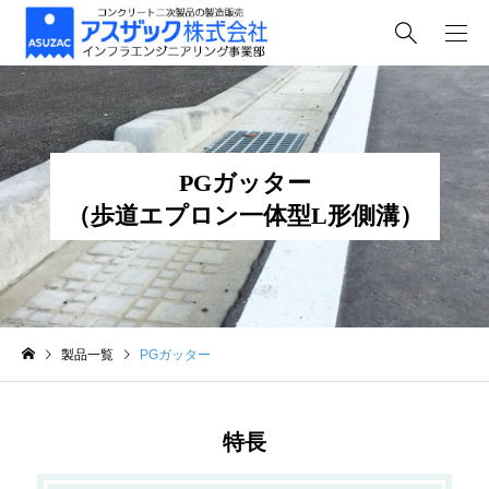
PGガッター
（歩道エプロン一体型L形側溝）
製品一覧
PGガッター
特長