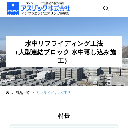
水中リフライディング工法
（大型連結ブロック 水中落し込み施
工）
製品一覧
リフライディング工法
特長