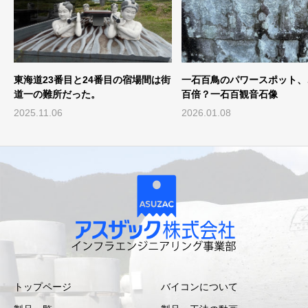
街
一石百鳥のパワースポット、ご利益
両面宿難の里に輝く石の王冠
百倍？一石百観音石像
2026.01.08
2025.06.23
トップページ
バイコンについて