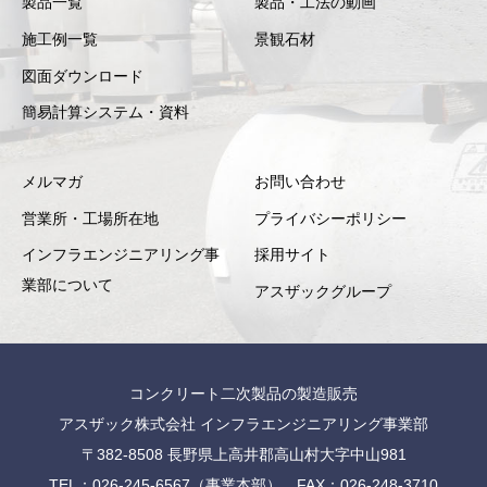
製品一覧
製品・工法の動画
施工例一覧
景観石材
図面ダウンロード
簡易計算システム・資料
メルマガ
お問い合わせ
営業所・工場所在地
プライバシーポリシー
インフラエンジニアリング事
採用サイト
業部について
アスザックグループ
コンクリート二次製品の製造販売
アスザック株式会社 インフラエンジニアリング事業部
〒382-8508 長野県上高井郡高山村大字中山981
TEL：026-245-6567（事業本部） FAX：026-248-3710