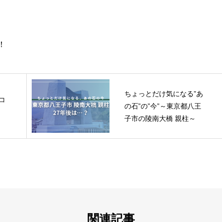
！
ちょっとだけ気になる”あ
コ
の石”の”今”～東京都八王
子市の陵南大橋 親柱～
関連記事