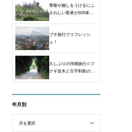
尊敬や施しをうけるにふ
さわしい聖者が500体
も！大日堂境内の五百羅
漢（三重県）
プチ旅行でリフレッシ
ュ！
久しぶりの沖縄旅行☆フ
クギ並木と古宇利島の道
の駅で買ったもの☆第5
弾
年月別