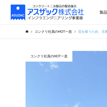
製
コンクリ社員のHOT一息
厄を祓うため、元
コンクリ社員のHOT一息