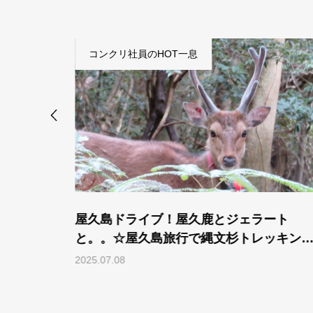
コンクリ社員のHOT一息
ェラート
初めての縄文杉トレッキング☆屋久島
トレッキング
で縄文杉トレッキングに行ってみよう
三弾
2025.02.14