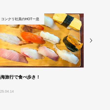
コンクリ社員のHOT一息
コ
久しぶりの沖縄旅行☆フクギ並木と古宇利
新年
島の道の駅で買ったもの☆第5弾
2026.07.06
2024.