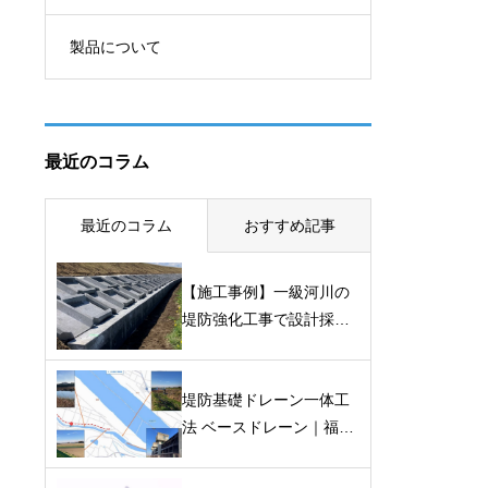
製品について
最近のコラム
最近のコラム
おすすめ記事
【施工事例】一級河川の
堤防強化工事で設計採
用。基礎ブロックが大型
化する問題をどう解いた
堤防基礎ドレーン一体工
か｜堤防基礎ドレーン一
法 ベースドレーン｜福川
体工法「ベースドレー
堤防強化工事 技術資料
ン」