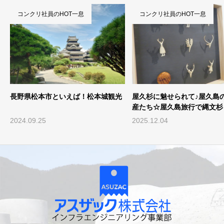
コンクリ社員のHOT一息
コンクリ社員のHOT一息
ラ
長野県松本市といえば！松本城観光
屋久杉に魅せられて♪屋久島
産たち☆屋久島旅行で縄文杉
キングに行って...
2024.09.25
2025.12.04