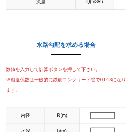
流量
Q(m3/s)
水路勾配を求める場合
数値を入力して計算ボタンを押して下さい。
※粗度係数は一般的に鉄筋コンクリート管で0.013になり
ます。
内径
R(m)
水深
h(m)