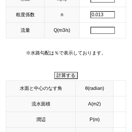
粗度係数
n
流量
Q(m3/s)
※水路勾配は％で表示しております。
水面と中心のなす角
θ(radian)
流水面積
A(m2)
潤辺
P(m)