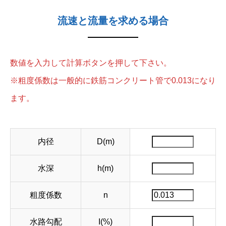
流速と流量を求める場合
数値を入力して計算ボタンを押して下さい。
※粗度係数は一般的に鉄筋コンクリート管で0.013になり
ます。
内径
D(m)
水深
h(m)
粗度係数
n
水路勾配
I(%)