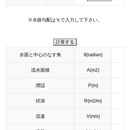
※水路勾配は％で入力して下さい。
水面と中心のなす角
θ(radian)
流水面積
A(m2)
潤辺
P(m)
径深
R(m2/m)
流速
V(m/s)