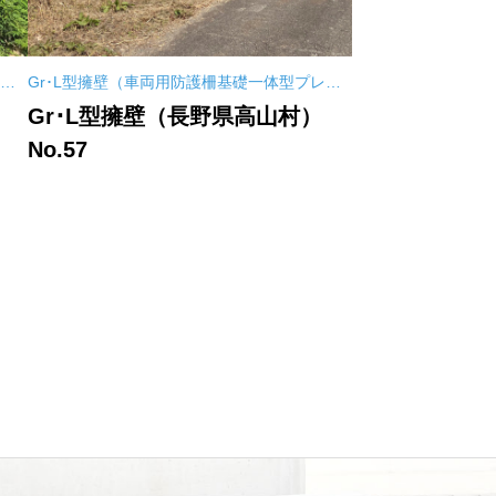
レキ
Gr･L型擁壁（車両用防護柵基礎一体型プレキ
ャストL型擁壁）
Gr･L型擁壁（長野県高山村）
No.57