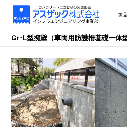
製
Gr･L型擁壁（車両用防護柵基礎一体