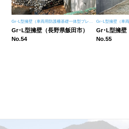
Gr･L型擁壁（車両用防護柵基礎一体型プレキ
Gr･L型擁壁（
ャストL型擁壁）
ャストL型擁壁）
Gr･L型擁壁（長野県飯田市）
Gr･L型擁
No.54
No.55