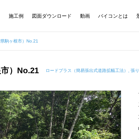
品
施工例
図面ダウンロード
動画
バイコンとは
駒ヶ根市）No.21
）No.21
ロードプラス（簡易張出式道路拡幅工法）
,
張