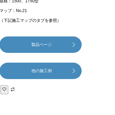
規格：1500、1750型
マップ：No.21
（下記施工マップのタブを参照）
製品ページ
他の施工例
ロ
ー
ド