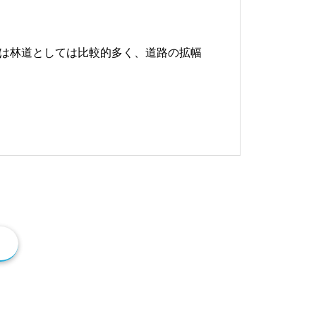
.
2
は林道としては比較的多く、道路の拡幅
1
q
u
a
n
t
i
t
y