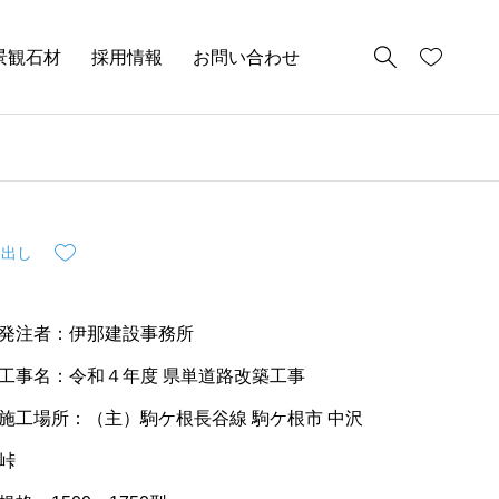
景観石材
採用情報
お問い合わせ
り出し
発注者：伊那建設事務所
工事名：令和４年度 県単道路改築工事
施工場所：（主）駒ケ根長谷線 駒ケ根市 中沢
峠