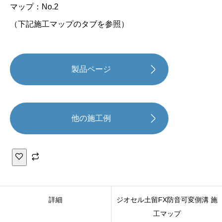
マップ：No.2
（下記施工マップのタブを参照）
製品ページ
他の施工例
ジ
オ
詳細
ジオセル土留FX防音可変側溝 施
セ
工マップ
ル