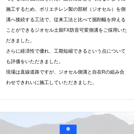
佐
施工するため、ポリエチレン製の部材（ジオセル）を側
久
溝へ接続する工法で、従来工法と比べて掘削幅を抑える
市
ことができるジオセル土留FX防音可変側溝をご採用いた
）
だきました。
N
さらに経済性で優れ、工期短縮できるという点について
o
も評価をいただきました。
.
現場は直線道路ですが、ジオセル側溝と自在Rの組み合
2
わせできれいに施工していただきました。
q
u
a
n
t
i