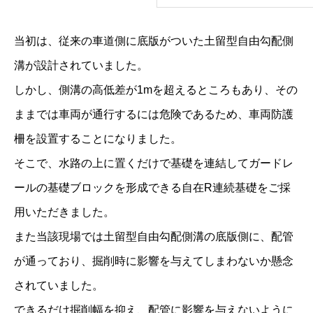
土
当初は、従来の車道側に底版がついた土留型自由勾配側
留
F
溝が設計されていました。
X
しかし、側溝の高低差が1mを超えるところもあり、その
防
ままでは車両が通行するには危険であるため、車両防護
音
柵を設置することになりました。
可
そこで、水路の上に置くだけで基礎を連結してガードレ
変
ールの基礎ブロックを形成できる自在R連続基礎をご採
側
用いただきました。
溝
また当該現場では土留型自由勾配側溝の底版側に、配管
（
が通っており、掘削時に影響を与えてしまわないか懸念
長
されていました。
野
できるだけ掘削幅を抑え、配管に影響を与えないように
県