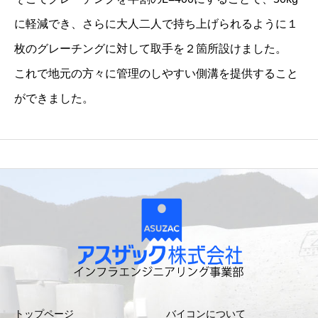
o
に軽減でき、さらに大人二人で持ち上げられるように１
.
枚のグレーチングに対して取手を２箇所設けました。
2
これで地元の方々に管理のしやすい側溝を提供すること
q
ができました。
u
a
n
t
i
t
y
トップページ
バイコンについて