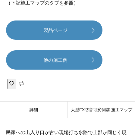
（下記施工マップのタブを参照）
製品ページ
他の施工例
大
型
詳細
大型FX防音可変側溝 施工マップ
F
X
防
民家への出入り口が古い現場打ち水路で上部が同じく現