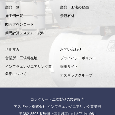
製品一覧
製品・工法の動画
施工例一覧
景観石材
図面ダウンロード
簡易計算システム・資料
メルマガ
お問い合わせ
営業所・工場所在地
プライバシーポリシー
インフラエンジニアリング事
採用サイト
業部について
アスザックグループ
コンクリート二次製品の製造販売
アスザック株式会社 インフラエンジニアリング事業部
〒382-8508 長野県上高井郡高山村大字中山981