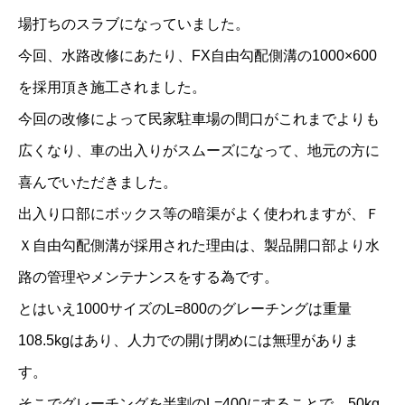
音
場打ちのスラブになっていました。
可
今回、水路改修にあたり、FX自由勾配側溝の1000×600
変
を採用頂き施工されました。
側
今回の改修によって民家駐車場の間口がこれまでよりも
溝
広くなり、車の出入りがスムーズになって、地元の方に
（
喜んでいただきました。
長
出入り口部にボックス等の暗渠がよく使われますが、Ｆ
野
Ｘ自由勾配側溝が採用された理由は、製品開口部より水
県
路の管理やメンテナンスをする為です。
飯
とはいえ1000サイズのL=800のグレーチングは重量
田
市
108.5kgはあり、人力での開け閉めには無理がありま
）
す。
N
そこでグレーチングを半割のL=400にすることで、50kg