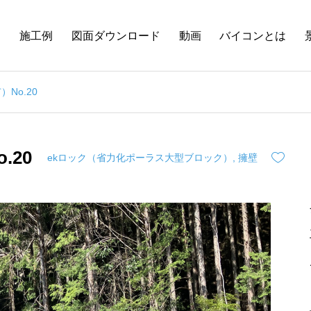
品
施工例
図面ダウンロード
動画
バイコンとは
No.20
.20
ekロック（省⼒化ポーラス⼤型ブロック）
,
擁壁