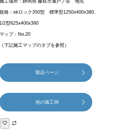
施工場所：静岡県 藤枝市瀬戸ノ谷 地先
規格：ekロック350型 標準型1250x400x380、
1/2型625x400x380
マップ：No.20
（下記施工マップのタブを参照）
製品ページ
他の施工例