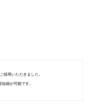
e
k
ロ
ッ
ク
（
静
岡
県
藤
をご採用いただきました。
枝
工程短縮が可能です。
市
）
N