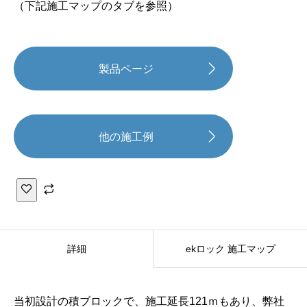
（下記施工マップのタブを参照）
製品ページ
他の施工例
e
k
詳細
ekロック 施工マップ
ロ
ッ
ク
当初設計の積ブロックで、施工延長121ｍもあり、弊社