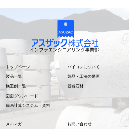
u
a
n
t
i
t
y
トップページ
バイコンについて
製品一覧
製品・工法の動画
施工例一覧
景観石材
図面ダウンロード
簡易計算システム・資料
メルマガ
お問い合わせ