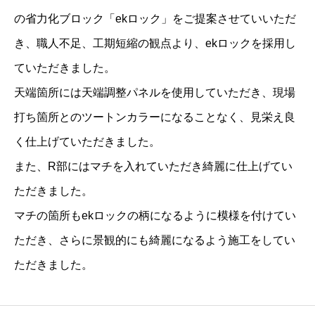
（
の省力化ブロック「ekロック」をご提案させていいただ
長
き、職人不足、工期短縮の観点より、ekロックを採用し
野
ていただきました。
県
天端箇所には天端調整パネルを使用していただき、現場
阿
打ち箇所とのツートンカラーになることなく、見栄え良
南
く仕上げていただきました。
町
また、R部にはマチを入れていただき綺麗に仕上げてい
）
ただきました。
N
マチの箇所もekロックの柄になるように模様を付けてい
o
ただき、さらに景観的にも綺麗になるよう施工をしてい
.
1
ただきました。
9
q