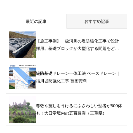
最近の記事
おすすめ記事
【施工事例】一級河川の堤防強化工事で設計
採用。基礎ブロックが大型化する問題をどう
解いたか｜堤防基礎ドレーン一体工法「ベー
スドレーン」
堤防基礎ドレーン一体工法 ベースドレーン｜
福川堤防強化工事 技術資料
尊敬や施しをうけるにふさわしい聖者が500体
も！大日堂境内の五百羅漢（三重県）